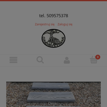
tel. 509575378
Zarejestruj się
Zaloguj się
Deski
W