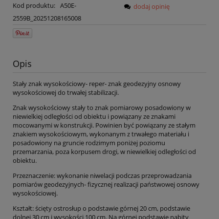
Kod produktu:
A50E-
dodaj opinię
2559B_20251208165008
Opis
Stały znak wysokościowy- reper- znak geodezyjny osnowy
wysokościowej do trwałej stabilizacji.
Znak wysokościowy stały to znak pomiarowy posadowiony w
niewielkiej odległości od obiektu i powiązany ze znakami
mocowanymi w konstrukcji. Powinien być powiązany ze stałym
znakiem wysokościowym, wykonanym z trwałego materiału i
posadowiony na gruncie rodzimym poniżej poziomu
przemarzania, poza korpusem drogi, w niewielkiej odległości od
obiektu.
Przeznaczenie: wykonanie niwelacji podczas przeprowadzania
pomiarów geodezyjnych- fizycznej realizacji państwowej osnowy
wysokościowej.
Kształt: ścięty ostrosłup o podstawie górnej 20 cm, podstawie
dolnej 30 cm i wysokości 100 cm. Na górnej podstawie nabity