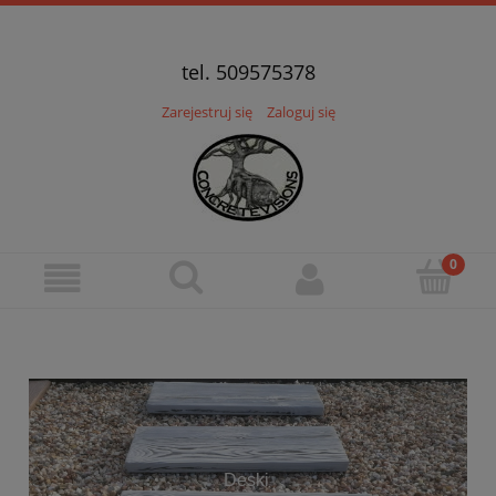
tel. 509575378
Zarejestruj się
Zaloguj się
Deski
War