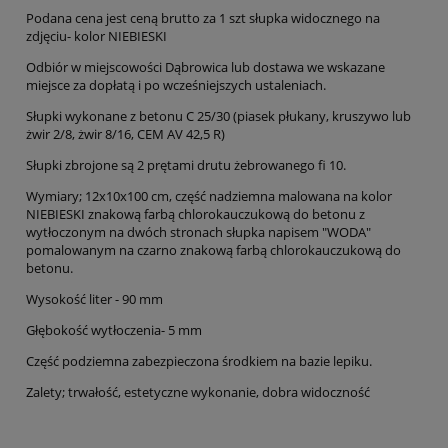
Podana cena jest ceną brutto za 1 szt słupka widocznego na
zdjęciu- kolor NIEBIESKI
Odbiór w miejscowości Dąbrowica lub dostawa we wskazane
miejsce za dopłatą i po wcześniejszych ustaleniach.
Słupki wykonane z betonu C 25/30 (piasek płukany, kruszywo lub
żwir 2/8, żwir 8/16, CEM AV 42,5 R)
Słupki zbrojone są 2 prętami drutu żebrowanego fi 10.
Wymiary; 12x10x100 cm, część nadziemna malowana na kolor
NIEBIESKI znakową farbą chlorokauczukową do betonu z
wytłoczonym na dwóch stronach słupka napisem "WODA"
pomalowanym na czarno znakową farbą chlorokauczukową do
betonu.
Wysokość liter - 90 mm
Głębokość wytłoczenia- 5 mm
Część podziemna zabezpieczona środkiem na bazie lepiku.
Zalety; trwałość, estetyczne wykonanie, dobra widoczność