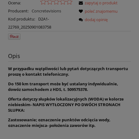
Ocena:
zapytaj o produkt
Producent:
Concretevisions
poleć znajomemu
Kod produktu:
D2A1-
dodaj opinię
22769_20250901083758
Opis
W przypadku wątpliwości lub pytań dotyczących transportu
proszę o kontakt telefoniczny.
Do 150 km transport może być ustalany indywidualnie,
dowóz samochodem z HDS, t. 509575378.
Oferta dotyczy słupków lokalizacyjnych (WODA) w kolorze
niebieskim- NAPIS WYTŁOCZONY PO DWÓCH STRONACH
SŁUPKA:
Zastosowanie; oznaczenie punktów odcięcia wody,
oznaczenie miejsca- położenia zaworów itp.