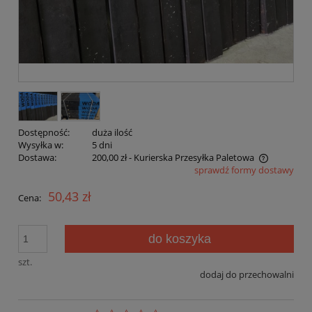
Dostępność:
duża ilość
Wysyłka w:
5 dni
Dostawa:
200,00 zł
- Kurierska Przesyłka Paletowa
sprawdź formy dostawy
Cena nie zawiera ewentualnych kosztów płatności
50,43 zł
Cena:
do koszyka
szt.
dodaj do przechowalni