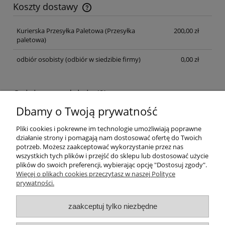
Koszty dostawy
Cena nie zawiera ewentualnych kosztów płatności
Kurierska Przesyłka Paletowa
(Przesyłka
200,00 zł
paletowa)
odbiór osobisty
(odbiór w siedzibie firmy)
0,00 zł
Opinie o produkcie (0)
Dbamy o Twoją prywatność
Wyświetlane są wszystkie opinie (pozytywne i negatywne). Nie
weryfikujemy, czy pochodzą one od klientów, którzy kupili dany
Pliki cookies i pokrewne im technologie umożliwiają poprawne
produkt.
działanie strony i pomagają nam dostosować ofertę do Twoich
potrzeb. Możesz zaakceptować wykorzystanie przez nas
wszystkich tych plików i przejść do sklepu lub dostosować użycie
plików do swoich preferencji, wybierając opcję "Dostosuj zgody".
Pomoc
Więcej o plikach cookies przeczytasz w naszej Polityce
prywatności.
Moje konto
zaakceptuj tylko niezbędne
Płatności i dostawa