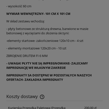
- wysokość 60 cm
WYMIAR WEWNĘTRZNY- 101 CM X 101 CM
W skład zestawu wchodzą:
- płyty betonowe ze strukturą drewna, barwione w masie
betonowej z wycięciami do złożenia skrzyni:
-elementy startowe- zakończeniowe 120x10 cm - 4 szt
- elementy montażowe 120x20 cm - 10 szt
ZBROJENIE DRUTEM FI 6 MM
- UWAGA! PŁYTY NIE SĄ IMPREGNOWANE- ZALECAMY
IMPREGNACJĘ WE WŁASNYM ZAKRESIE
IMPREGNATY SA DOSTĘPNE W POZOSTAŁYCH NASZYCH
OFERTACH- ZAKŁADKA IMPREGNATY
Koszty dostawy
Cena nie zawiera ewentualnych kosztów płatności
Kurierska Przesyłka Paletowa
(Przesyłka
200,00 zł