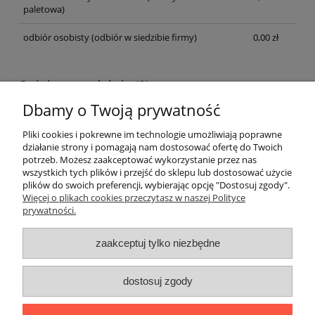
paletowa)
odbiór osobisty
(odbiór w siedzibie firmy)
0,00 zł
Opinie o produkcie (0)
Dbamy o Twoją prywatność
Wyświetlane są wszystkie opinie (pozytywne i negatywne). Nie
weryfikujemy, czy pochodzą one od klientów, którzy kupili dany
Pliki cookies i pokrewne im technologie umożliwiają poprawne
produkt.
działanie strony i pomagają nam dostosować ofertę do Twoich
potrzeb. Możesz zaakceptować wykorzystanie przez nas
wszystkich tych plików i przejść do sklepu lub dostosować użycie
plików do swoich preferencji, wybierając opcję "Dostosuj zgody".
Pomoc
Więcej o plikach cookies przeczytasz w naszej Polityce
prywatności.
Moje konto
zaakceptuj tylko niezbędne
Płatności i dostawa
dostosuj zgody
Informacje