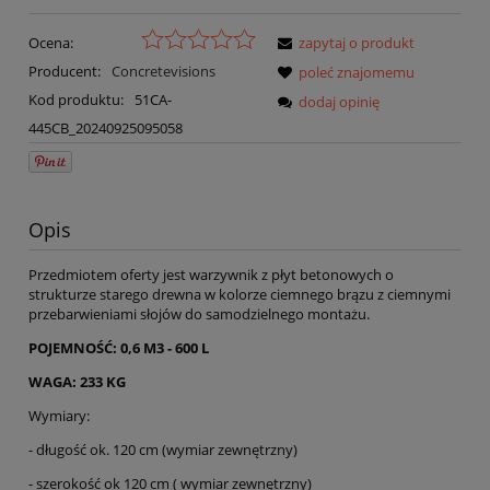
Ocena:
zapytaj o produkt
Producent:
Concretevisions
poleć znajomemu
Kod produktu:
51CA-
dodaj opinię
445CB_20240925095058
Opis
Przedmiotem oferty jest warzywnik z płyt betonowych o
strukturze starego drewna w kolorze ciemnego brązu z ciemnymi
przebarwieniami słojów do samodzielnego montażu.
POJEMNOŚĆ: 0,6 M3 - 600 L
WAGA: 233 KG
Wymiary:
- długość ok. 120 cm (wymiar zewnętrzny)
- szerokość ok 120 cm ( wymiar zewnętrzny)