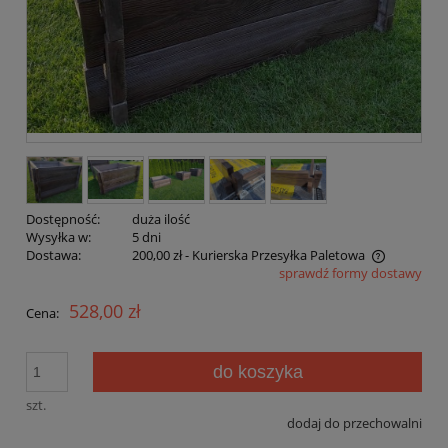
Dostępność:
duża ilość
Wysyłka w:
5 dni
Dostawa:
200,00 zł
- Kurierska Przesyłka Paletowa
sprawdź formy dostawy
Cena nie zawiera ewentualnych kosztów płatności
528,00 zł
Cena:
do koszyka
szt.
dodaj do przechowalni